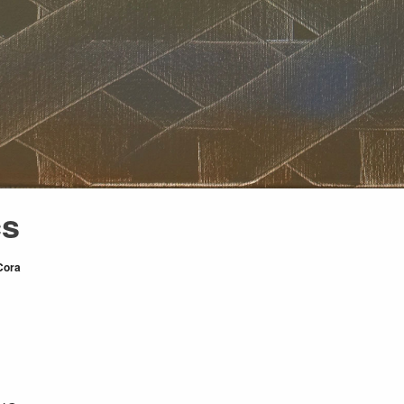
cs
Cora