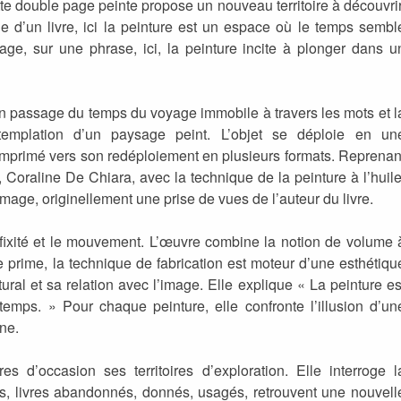
cette double page peinte propose un nouveau territoire à découvrir
e d’un livre, ici la peinture est un espace où le temps sembl
mage, sur une phrase, ici, la peinture incite à plonger dans u
se un passage du temps du voyage immobile à travers les mots et l
templation d’un paysage peint. L’objet se déploie en un
imprimé vers son redéploiement en plusieurs formats. Reprenan
, Coraline De Chiara, avec la technique de la peinture à l’huile
’image, originellement une prise de vues de l’auteur du livre.
la fixité et le mouvement. L’œuvre combine la notion de volume 
ste prime, la technique de fabrication est moteur d’une esthétiqu
tural et sa relation avec l’image. Elle explique « La peinture es
 temps. » Pour chaque peinture, elle confronte l’illusion d’un
ne.
s d’occasion ses territoires d’exploration. Elle interroge l
s, livres abandonnés, donnés, usagés, retrouvent une nouvell