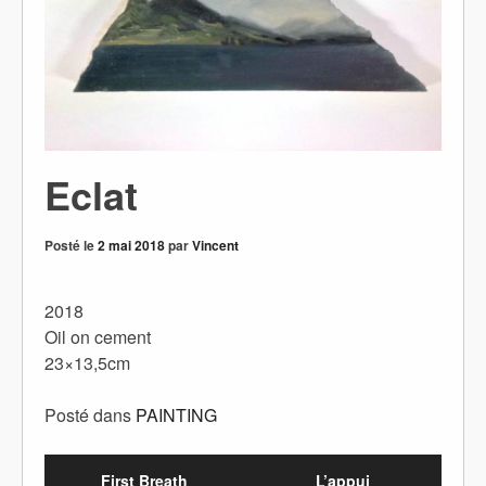
Eclat
Posté le
2 mai 2018
par
Vincent
2018
Oil on cement
23×13,5cm
Posté dans
PAINTING
First Breath
L’appui