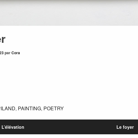
er
23
par
Cora
ILAND
,
PAINTING
,
POETRY
L’élévation
Le foyer