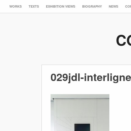
WORKS
TEXTS
EXHIBITION VIEWS
BIOGRAPHY
NEWS
CO
C
029jdl-interlign